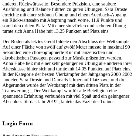
anderen Rückwärtssalto. Besondere Präzision, eine saubere
Ausführung und Balance führten zu guten Übungen. Sara Droste
erreichte mit einer schönen Übung und einem Auerbach-Abgang,
ein Rückwärtssalto mit Absprung nach vorne, 11,9 Punkte und
somit den dritten Platz. Mit einer sturzfreien und sicheren Übung
turnte sich Anna Häbe mit 13,25 Punkten auf Platz eins.
Der Boden als letztes Gerät bildete den Abschluss des Wettkampfs.
Auf einer Fläche von zwölf auf zwölf Meter musste in maximal 90
Sekunden eine choreographierte Kür mit tänzerischen und
akrobatischen Passagen passend zur Musik präsentiert werden.
Anna Häbe ließ mit einer sehr gelungenen Übung alle anderen ihrer
Altersklasse hinter sich und turnte mit 14,05 Punkten auf Platz eins.
In der Kategorie der besten Vierkämpfer der Jahrgängen 2000-2002
landeten Sara Droste und Damaris Ulmer auf Platz zwei und drei.
Abgerundet wurde der Wettkampf mit dem dritten Platz in der
Teamwertung. „Der Wettkampf war für alle Beteiligten eine
spannende Erfahrung verbunden mit viel Spaß und ein gelungener
Abschluss für das Jahr 2019“, lautete das Fazit der Trainer.
Login Form
Benutzername