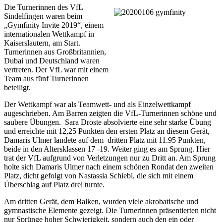
Die Turnerinnen des VfL
Sindelfingen waren beim
„Gymfinity Invite 2019“, einem
internationalen Wettkampf in
Kaiserslautern, am Start.
Turnerinnen aus Großbritannien,
Dubai und Deutschland waren
vertreten. Der VfL war mit einem
Team aus fünf Turnerinnen
beteiligt.
Der Wettkampf war als Teamwett- und als Einzelwettkampf
augeschrieben. Am Barren zeigten die VfL-Turnerinnen schöne und
saubere Übungen. Sara Droste absolvierte eine sehr starke Übung
und erreichte mit 12,25 Punkten den ersten Platz an diesem Gerät,
Damaris Ulmer landete auf dem dritten Platz mit 11.95 Punkten,
beide in den Altersklassen 17 -19. Weiter ging es am Sprung. Hier
trat der VfL aufgrund von Verletzungen nur zu Dritt an. Am Sprung
holte sich Damaris Ulmer nach einem schönen Rondat den zweiten
Platz, dicht gefolgt von Nastassia Schiebl, die sich mit einem
Überschlag auf Platz drei turnte.
Am dritten Gerät, dem Balken, wurden viele akrobatische und
gymnastische Elemente gezeigt. Die Turnerinnen präsentierten nicht
nur Sprünge hoher Schwierigkeit, sondern auch den ein oder