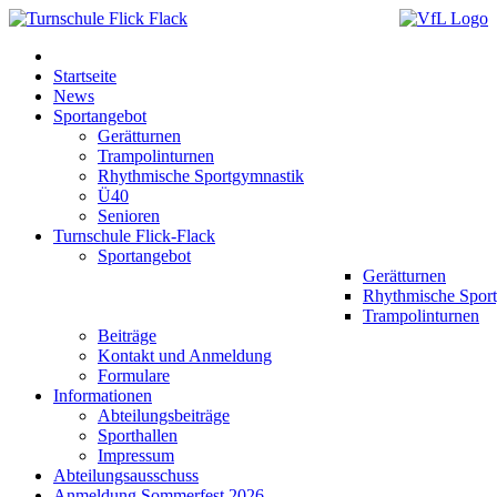
Startseite
News
Sportangebot
Gerätturnen
Trampolinturnen
Rhythmische Sportgymnastik
Ü40
Senioren
Turnschule Flick-Flack
Sportangebot
Gerätturnen
Rhythmische Spor
Trampolinturnen
Beiträge
Kontakt und Anmeldung
Formulare
Informationen
Abteilungsbeiträge
Sporthallen
Impressum
Abteilungsausschuss
Anmeldung Sommerfest 2026