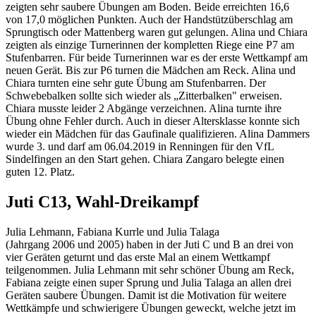
zeigten sehr saubere Übungen am Boden. Beide erreichten 16,6
von 17,0 möglichen Punkten. Auch der Handstützüberschlag am
Sprungtisch oder Mattenberg waren gut gelungen. Alina und Chiara
zeigten als einzige Turnerinnen der kompletten Riege eine P7 am
Stufenbarren. Für beide Turnerinnen war es der erste Wettkampf am
neuen Gerät. Bis zur P6 turnen die Mädchen am Reck. Alina und
Chiara turnten eine sehr gute Übung am Stufenbarren. Der
Schwebebalken sollte sich wieder als „Zitterbalken" erweisen.
Chiara musste leider 2 Abgänge verzeichnen. Alina turnte ihre
Übung ohne Fehler durch. Auch in dieser Altersklasse konnte sich
wieder ein Mädchen für das Gaufinale qualifizieren. Alina Dammers
wurde 3. und darf am 06.04.2019 in Renningen für den VfL
Sindelfingen an den Start gehen. Chiara Zangaro belegte einen
guten 12. Platz.
Juti C13, Wahl-Dreikampf
Julia Lehmann, Fabiana Kurrle und Julia Talaga
(Jahrgang 2006 und 2005) haben in der Juti C und B an drei von
vier Geräten geturnt und das erste Mal an einem Wettkampf
teilgenommen. Julia Lehmann mit sehr schöner Übung am Reck,
Fabiana zeigte einen super Sprung und Julia Talaga an allen drei
Geräten saubere Übungen. Damit ist die Motivation für weitere
Wettkämpfe und schwierigere Übungen geweckt, welche jetzt im