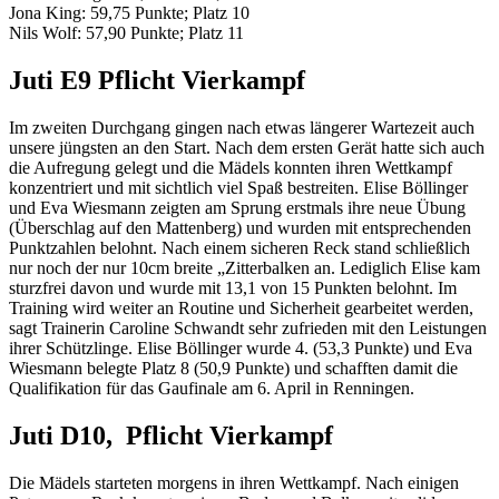
Jona King: 59,75 Punkte; Platz 10
Nils Wolf: 57,90 Punkte; Platz 11
Juti E9 Pflicht Vierkampf
Im zweiten Durchgang gingen nach etwas längerer Wartezeit auch
unsere jüngsten an den Start. Nach dem ersten Gerät hatte sich auch
die Aufregung gelegt und die Mädels konnten ihren Wettkampf
konzentriert und mit sichtlich viel Spaß bestreiten. Elise Böllinger
und Eva Wiesmann zeigten am Sprung erstmals ihre neue Übung
(Überschlag auf den Mattenberg) und wurden mit entsprechenden
Punktzahlen belohnt. Nach einem sicheren Reck stand schließlich
nur noch der nur 10cm breite „Zitterbalken an. Lediglich Elise kam
sturzfrei davon und wurde mit 13,1 von 15 Punkten belohnt. Im
Training wird weiter an Routine und Sicherheit gearbeitet werden,
sagt Trainerin Caroline Schwandt sehr zufrieden mit den Leistungen
ihrer Schützlinge. Elise Böllinger wurde 4. (53,3 Punkte) und Eva
Wiesmann belegte Platz 8 (50,9 Punkte) und schafften damit die
Qualifikation für das Gaufinale am 6. April in Renningen.
Juti D10, Pflicht Vierkampf
Die Mädels starteten morgens in ihren Wettkampf. Nach einigen