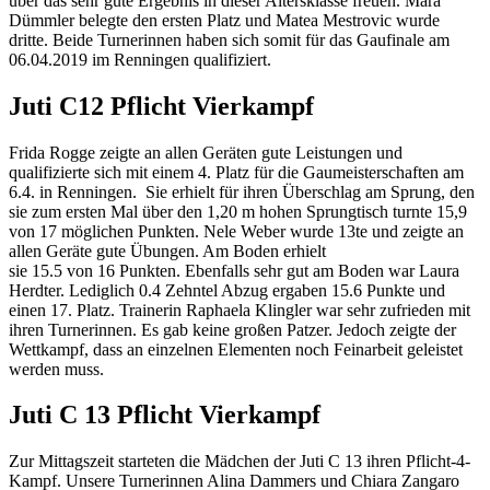
über das sehr gute Ergebnis in dieser Altersklasse freuen. Mara
Dümmler belegte den ersten Platz und Matea Mestrovic wurde
dritte. Beide Turnerinnen haben sich somit für das Gaufinale am
06.04.2019 im Renningen qualifiziert.
Juti C12 Pflicht Vierkampf
Frida Rogge zeigte an allen Geräten gute Leistungen und
qualifizierte sich mit einem 4. Platz für die Gaumeisterschaften am
6.4. in Renningen. Sie erhielt für ihren Überschlag am Sprung, den
sie zum ersten Mal über den 1,20 m hohen Sprungtisch turnte 15,9
von 17 möglichen Punkten. Nele Weber wurde 13te und zeigte an
allen Geräte gute Übungen. Am Boden erhielt
sie 15.5 von 16 Punkten. Ebenfalls sehr gut am Boden war Laura
Herdter. Lediglich 0.4 Zehntel Abzug ergaben 15.6 Punkte und
einen 17. Platz. Trainerin Raphaela Klingler war sehr zufrieden mit
ihren Turnerinnen. Es gab keine großen Patzer. Jedoch zeigte der
Wettkampf, dass an einzelnen Elementen noch Feinarbeit geleistet
werden muss.
Juti C 13 Pflicht Vierkampf
Zur Mittagszeit starteten die Mädchen der Juti C 13 ihren Pflicht-4-
Kampf. Unsere Turnerinnen Alina Dammers und Chiara Zangaro