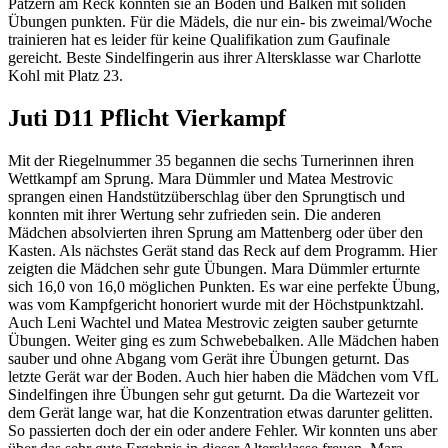
Patzern am Reck konnten sie an Boden und Balken mit soliden
Übungen punkten. Für die Mädels, die nur ein- bis zweimal/Woche
trainieren hat es leider für keine Qualifikation zum Gaufinale
gereicht. Beste Sindelfingerin aus ihrer Altersklasse war Charlotte
Kohl mit Platz 23.
Juti D11 Pflicht Vierkampf
Mit der Riegelnummer 35 begannen die sechs Turnerinnen ihren
Wettkampf am Sprung. Mara Dümmler und Matea Mestrovic
sprangen einen Handstützüberschlag über den Sprungtisch und
konnten mit ihrer Wertung sehr zufrieden sein. Die anderen
Mädchen absolvierten ihren Sprung am Mattenberg oder über den
Kasten. Als nächstes Gerät stand das Reck auf dem Programm. Hier
zeigten die Mädchen sehr gute Übungen. Mara Dümmler erturnte
sich 16,0 von 16,0 möglichen Punkten. Es war eine perfekte Übung,
was vom Kampfgericht honoriert wurde mit der Höchstpunktzahl.
Auch Leni Wachtel und Matea Mestrovic zeigten sauber geturnte
Übungen. Weiter ging es zum Schwebebalken. Alle Mädchen haben
sauber und ohne Abgang vom Gerät ihre Übungen geturnt. Das
letzte Gerät war der Boden. Auch hier haben die Mädchen vom VfL
Sindelfingen ihre Übungen sehr gut geturnt. Da die Wartezeit vor
dem Gerät lange war, hat die Konzentration etwas darunter gelitten.
So passierten doch der ein oder andere Fehler. Wir konnten uns aber