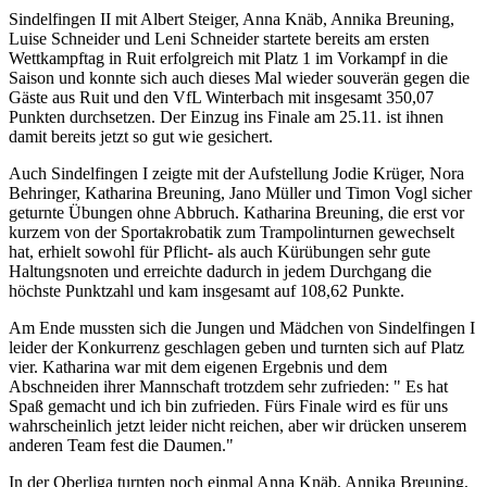
Sindelfingen II mit Albert Steiger, Anna Knäb, Annika Breuning,
Luise Schneider und Leni Schneider startete bereits am ersten
Wettkampftag in Ruit erfolgreich mit Platz 1 im Vorkampf in die
Saison und konnte sich auch dieses Mal wieder souverän gegen die
Gäste aus Ruit und den VfL Winterbach mit insgesamt 350,07
Punkten durchsetzen. Der Einzug ins Finale am 25.11. ist ihnen
damit bereits jetzt so gut wie gesichert.
Auch Sindelfingen I zeigte mit der Aufstellung Jodie Krüger, Nora
Behringer, Katharina Breuning, Jano Müller und Timon Vogl sicher
geturnte Übungen ohne Abbruch. Katharina Breuning, die erst vor
kurzem von der Sportakrobatik zum Trampolinturnen gewechselt
hat, erhielt sowohl für Pflicht- als auch Kürübungen sehr gute
Haltungsnoten und erreichte dadurch in jedem Durchgang die
höchste Punktzahl und kam insgesamt auf 108,62 Punkte.
Am Ende mussten sich die Jungen und Mädchen von Sindelfingen I
leider der Konkurrenz geschlagen geben und turnten sich auf Platz
vier. Katharina war mit dem eigenen Ergebnis und dem
Abschneiden ihrer Mannschaft trotzdem sehr zufrieden: " Es hat
Spaß gemacht und ich bin zufrieden. Fürs Finale wird es für uns
wahrscheinlich jetzt leider nicht reichen, aber wir drücken unserem
anderen Team fest die Daumen."
In der Oberliga turnten noch einmal Anna Knäb, Annika Breuning,