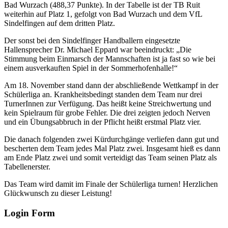
Bad Wurzach (488,37 Punkte). In der Tabelle ist der TB Ruit
weiterhin auf Platz 1, gefolgt von Bad Wurzach und dem VfL
Sindelfingen auf dem dritten Platz.
Der sonst bei den Sindelfinger Handballern eingesetzte
Hallensprecher Dr. Michael Eppard war beeindruckt: „Die
Stimmung beim Einmarsch der Mannschaften ist ja fast so wie bei
einem ausverkauften Spiel in der Sommerhofenhalle!“
Am 18. November stand dann der abschließende Wettkampf in der
Schülerliga an. Krankheitsbedingt standen dem Team nur drei
TurnerInnen zur Verfügung. Das heißt keine Streichwertung und
kein Spielraum für grobe Fehler. Die drei zeigten jedoch Nerven
und ein Übungsabbruch in der Pflicht heißt erstmal Platz vier.
Die danach folgenden zwei Kürdurchgänge verliefen dann gut und
bescherten dem Team jedes Mal Platz zwei. Insgesamt hieß es dann
am Ende Platz zwei und somit verteidigt das Team seinen Platz als
Tabellenerster.
Das Team wird damit im Finale der Schülerliga turnen! Herzlichen
Glückwunsch zu dieser Leistung!
Login Form