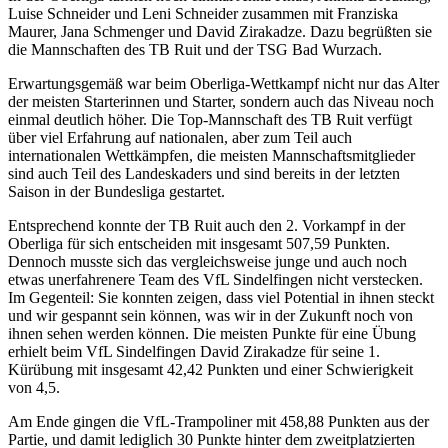
Luise Schneider und Leni Schneider zusammen mit Franziska
Maurer, Jana Schmenger und David Zirakadze. Dazu begrüßten sie
die Mannschaften des TB Ruit und der TSG Bad Wurzach.
Erwartungsgemäß war beim Oberliga-Wettkampf nicht nur das Alter
der meisten Starterinnen und Starter, sondern auch das Niveau noch
einmal deutlich höher. Die Top-Mannschaft des TB Ruit verfügt
über viel Erfahrung auf nationalen, aber zum Teil auch
internationalen Wettkämpfen, die meisten Mannschaftsmitglieder
sind auch Teil des Landeskaders und sind bereits in der letzten
Saison in der Bundesliga gestartet.
Entsprechend konnte der TB Ruit auch den 2. Vorkampf in der
Oberliga für sich entscheiden mit insgesamt 507,59 Punkten.
Dennoch musste sich das vergleichsweise junge und auch noch
etwas unerfahrenere Team des VfL Sindelfingen nicht verstecken.
Im Gegenteil: Sie konnten zeigen, dass viel Potential in ihnen steckt
und wir gespannt sein können, was wir in der Zukunft noch von
ihnen sehen werden können. Die meisten Punkte für eine Übung
erhielt beim VfL Sindelfingen David Zirakadze für seine 1.
Kürübung mit insgesamt 42,42 Punkten und einer Schwierigkeit
von 4,5.
Am Ende gingen die VfL-Trampoliner mit 458,88 Punkten aus der
Partie, und damit lediglich 30 Punkte hinter dem zweitplatzierten